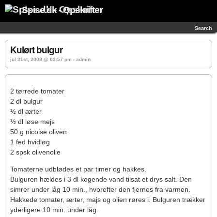
Spise.dk - Opskrifter
Search
Kulørt bulgur
jul 31st, 2008 @ 03:57 pm › admin
2 tørrede tomater
2 dl bulgur
½ dl ærter
½ dl løse mejs
50 g nicoise oliven
1 fed hvidløg
2 spsk olivenolie
Tomaterne udblødes et par timer og hakkes.
Bulguren hældes i 3 dl kogende vand tilsat et drys salt. Den
simrer under låg 10 min., hvorefter den fjernes fra varmen.
Hakkede tomater, ærter, majs og olien røres i. Bulguren trækker
yderligere 10 min. under låg.