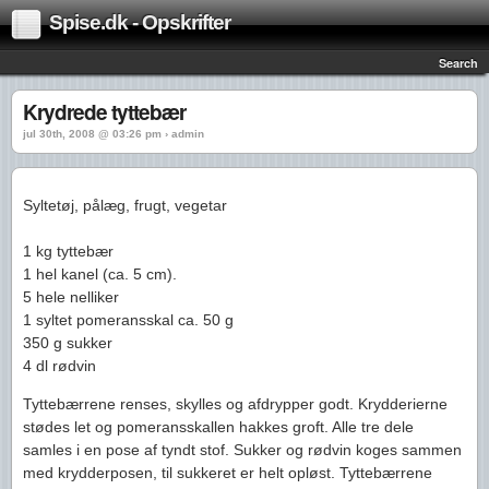
Spise.dk - Opskrifter
Search
Krydrede tyttebær
jul 30th, 2008 @ 03:26 pm › admin
Syltetøj, pålæg, frugt, vegetar
1 kg tyttebær
1 hel kanel (ca. 5 cm).
5 hele nelliker
1 syltet pomeransskal ca. 50 g
350 g sukker
4 dl rødvin
Tyttebærrene renses, skylles og afdrypper godt. Krydderierne
stødes let og pomeransskallen hakkes groft. Alle tre dele
samles i en pose af tyndt stof. Sukker og rødvin koges sammen
med krydderposen, til sukkeret er helt opløst. Tyttebærrene