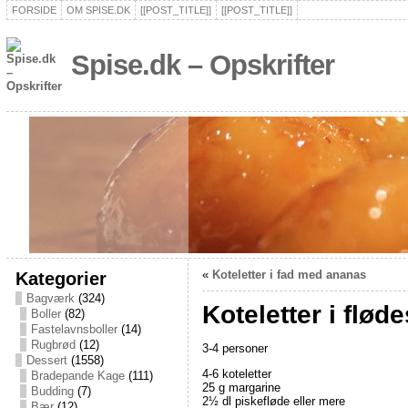
FORSIDE
OM SPISE.DK
[[POST_TITLE]]
[[POST_TITLE]]
Spise.dk – Opskrifter
Kategorier
«
Koteletter i fad med ananas
Bagværk
(324)
Koteletter i flød
Boller
(82)
Fastelavnsboller
(14)
Rugbrød
(12)
3-4 personer
Dessert
(1558)
4-6 koteletter
Bradepande Kage
(111)
25 g margarine
Budding
(7)
2½ dl piskefløde eller mere
Bær
(12)