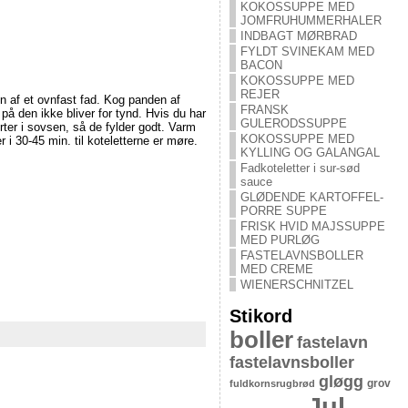
KOKOSSUPPE MED
JOMFRUHUMMERHALER
INDBAGT MØRBRAD
FYLDT SVINEKAM MED
BACON
KOKOSSUPPE MED
REJER
n af et ovnfast fad. Kog panden af
FRANSK
å den ikke bliver for tynd. Hvis du har
GULERODSSUPPE
rter i sovsen, så de fylder godt. Varm
KOKOSSUPPE MED
i 30-45 min. til koteletterne er møre.
KYLLING OG GALANGAL
Fadkoteletter i sur-sød
sauce
GLØDENDE KARTOFFEL-
PORRE SUPPE
FRISK HVID MAJSSUPPE
MED PURLØG
FASTELAVNSBOLLER
MED CREME
WIENERSCHNITZEL
Stikord
boller
fastelavn
fastelavnsboller
gløgg
grov
fuldkornsrugbrød
Jul