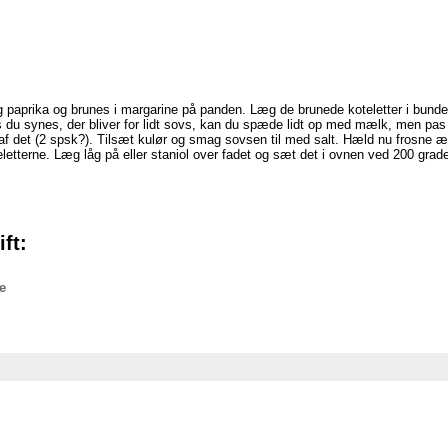
g paprika og brunes i margarine på panden. Læg de brunede koteletter i bunde
 du synes, der bliver for lidt sovs, kan du spæde lidt op med mælk, men pas p
 af det (2 spsk?). Tilsæt kulør og smag sovsen til med salt. Hæld nu frosne æ
terne. Læg låg på eller staniol over fadet og sæt det i ovnen ved 200 grader 
ft:
e