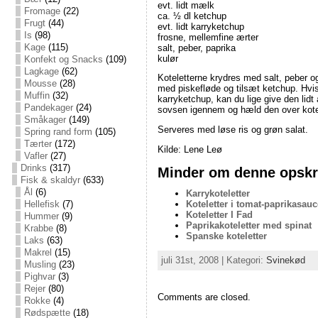
evt. lidt mælk
Fromage
(22)
ca. ½ dl ketchup
Frugt
(44)
evt. lidt karryketchup
Is
(98)
frosne, mellemfine ærter
Kage
(115)
salt, peber, paprika
kulør
Konfekt og Snacks
(109)
Lagkage
(62)
Koteletterne krydres med salt, peber o
Mousse
(28)
med piskefløde og tilsæt ketchup. Hvis
Muffin
(32)
karryketchup, kan du lige give den lidt
Pandekager
(24)
sovsen igennem og hæld den over kotelet
Småkager
(149)
Serveres med løse ris og grøn salat.
Spring rand form
(105)
Tærter
(172)
Kilde: Lene Leø
Vafler
(27)
Drinks
(317)
Minder om denne opskri
Fisk & skaldyr
(633)
Ål
(6)
Karrykoteletter
Koteletter i tomat-paprikasauc
Hellefisk
(7)
Koteletter I Fad
Hummer
(9)
Paprikakoteletter med spinat
Krabbe
(8)
Spanske koteletter
Laks
(63)
Makrel
(15)
juli 31st, 2008 | Kategori:
Svinekød
Musling
(23)
Pighvar
(3)
Rejer
(80)
Comments are closed.
Rokke
(4)
Rødspætte
(18)