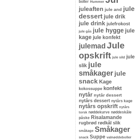
boller
Hummer
jule
juleaften
jule and
dessert
jule drik
jule drink
julefrokost
jule hygge
jule
jule gås
kage
jule konfekt
Jule
julemad
opskrift
jule
jule sild
jule
slik
småkager
jule
snack
Kage
konfekt
kokossuppe
nytår
nytår dessert
nytårs dessert
nytårs kage
nytårs opskrift
nytårs
nøddekurve
nøddeskåle
torsk
Risalamande
påske
rugbrød
rødkål
slik
Småkager
småkage
Suppe
snack
valnøddeboller