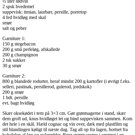
½ liter rødvin
2 spsk hvedemel
suppevisk: timian, laurbær, persille, porretop
4 fed hvidløg med skal
smør
salt og peber
Garniture 1:
150 g stegebacon
200 g små perleløg, afskallede
200 g champignon
2 tsk sukker
30 g smør
Garniture 2:
800 g blandede rodurter, heraf mindst 200 g kartofler (i øvrigt f.eks.
selleri, pastinak, persillerod, gulerod, jordskok)
200 g smør
1 bdt. persille
evt. bagt hvidløg
Skær oksekødet i tern på 3×3 cm. Gør grøntsagerne i stand, skær
dem groft ud, knus hvidløget let og bind suppevisken sammen. Kom
det hele i en skål. Hæld cognac og vin over, dæk med plastfilm og
stil blandingen køligt til næste dag. Tag alt op fra lagen, bortset fra
halvdelen af løg og gulerødder. Brun grøntsagerne i smørret i en