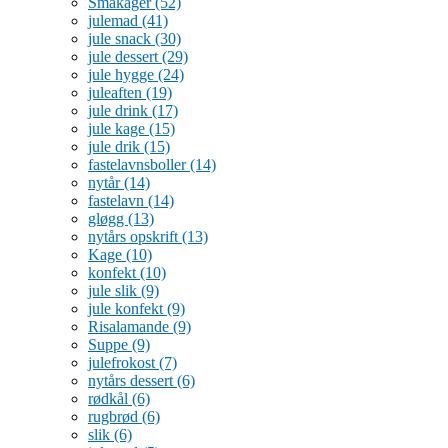
Småkager
(52)
julemad
(41)
jule snack
(30)
jule dessert
(29)
jule hygge
(24)
juleaften
(19)
jule drink
(17)
jule kage
(15)
jule drik
(15)
fastelavnsboller
(14)
nytår
(14)
fastelavn
(14)
gløgg
(13)
nytårs opskrift
(13)
Kage
(10)
konfekt
(10)
jule slik
(9)
jule konfekt
(9)
Risalamande
(9)
Suppe
(9)
julefrokost
(7)
nytårs dessert
(6)
rødkål
(6)
rugbrød
(6)
slik
(6)