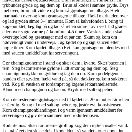
tykbundet gryde og tag dem op. Brun så kødet i samme gryde. Drys
mel over, brun lidt videre og kom så grøntsagerne tilbage. Hæld
marinaden over og kom grøntsagerne tilbage. Hæld marinaden over
og lad gryden simre 3-4 minutter. Kom så kalvefonden i, bring til
kogepunktet, læg låg på og lad så retten simre i ovn ved 150 grader
eller over sagte varme på komfuret 4-5 timer. Væskestanden skal
overstige kød og grøntsager med et par cm. Skum og kom om
nødvendigt vand i undervejs. Tag kødet op og sigt saucen efter
nogle timer. Kom kødet tilbage. (Evt. kan grøntsagerne blendes med
med saucen umiddelbart før serveringen).
Gør champignonerne i stand og skær dem i kvarte. Skær baconen i
tern. Steg baconternene gyldne i lidt smør og tag dem op. Steg
champignonstykkerne gyldne og tag dem op. Kom perleløgene i
panden eller gryden, hæld vand på, så det dækker og kom sukkeret
ved. Kog til væsken er fordampet og løgene letkarameliserede.
Bland med champignon og bacon. Krydr med salt og peber.
Kom de resterende grøntsager ned til kødet ca. 20 minutter før retten
er færdig. Smag til med salt og peber, og justér evt. konsistensen.
Kom champignonblandingen i og varm igennem umiddelbart før
serveringen og giv dem sammen med rodurtemosen.
Rodurtemos: Skær rodurterne groft og kog dem møre i usaltet vand.
Let på låget den sidste del af kogetiden, så vandet koger noget ind.