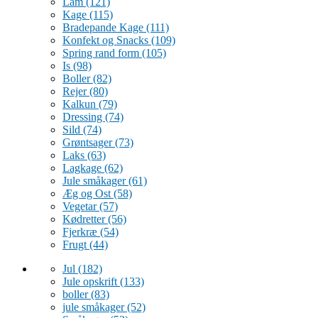
Lam
(121)
Kage
(115)
Bradepande Kage
(111)
Konfekt og Snacks
(109)
Spring rand form
(105)
Is
(98)
Boller
(82)
Rejer
(80)
Kalkun
(79)
Dressing
(74)
Sild
(74)
Grøntsager
(73)
Laks
(63)
Lagkage
(62)
Jule småkager
(61)
Æg og Ost
(58)
Vegetar
(57)
Kødretter
(56)
Fjerkræ
(54)
Frugt
(44)
Jul
(182)
Jule opskrift
(133)
boller
(83)
jule småkager
(52)