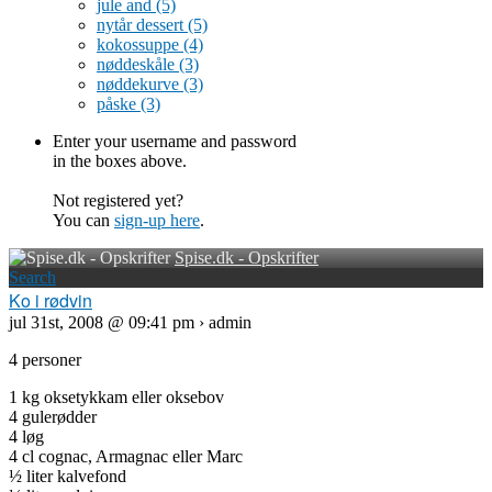
jule and
(5)
nytår dessert
(5)
kokossuppe
(4)
nøddeskåle
(3)
nøddekurve
(3)
påske
(3)
Enter your username and password
in the boxes above.
Not registered yet?
You can
sign-up here
.
Spise.dk - Opskrifter
Search
Ko i rødvin
jul 31st, 2008 @ 09:41 pm › admin
4 personer
1 kg oksetykkam eller oksebov
4 gulerødder
4 løg
4 cl cognac, Armagnac eller Marc
½ liter kalvefond