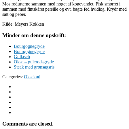
Mos rodurterne sammen med noget af kogevandet. Pisk smørret i
sammen med fintskåret persille og evt. bagte fed hvidløg. Krydr med
salt og peber.
Kilde: Meyers Køkken
Minder om denne opskrift:
Bourgognegryde
Bourgognegryde
Gullasch
Okse – gulerodsgryde
Steak med grønsagsris
Categories:
Oksekød
Comments are closed.