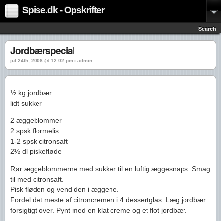
Spise.dk - Opskrifter
Search
Jordbærspecial
jul 24th, 2008 @ 12:02 pm › admin
½ kg jordbær
lidt sukker
2 æggeblommer
2 spsk flormelis
1-2 spsk citronsaft
2½ dl piskefløde
Rør æggeblommerne med sukker til en luftig æggesnaps. Smag
til med citronsaft.
Pisk fløden og vend den i æggene.
Fordel det meste af citroncremen i 4 dessertglas. Læg jordbær
forsigtigt over. Pynt med en klat creme og et flot jordbær.