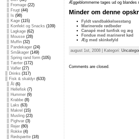
Æggeblommerne tages ud og blandes 
Fromage
(22)
Frugt
(44)
Minder om denne opskri
Is
(98)
Kage
(115)
Fyldt vandbakkelsesstang
Konfekt og Snacks
(109)
Marinerede rødbeder
Canapé med tunfisk og æg
Lagkage
(62)
Fondue med marineret kød
Mousse
(28)
Æg med skinkefyld
Muffin
(32)
Pandekager
(24)
august 1st, 2008 | Kategori:
Uncatego
Småkager
(149)
Spring rand form
(105)
Tærter
(172)
Comments are closed.
Vafler
(27)
Drinks
(317)
Fisk & skaldyr
(633)
Ål
(6)
Hellefisk
(7)
Hummer
(9)
Krabbe
(8)
Laks
(63)
Makrel
(15)
Musling
(23)
Pighvar
(3)
Rejer
(80)
Rokke
(4)
Rødspætte
(18)