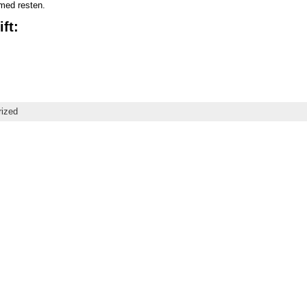
med resten.
ft:
rized