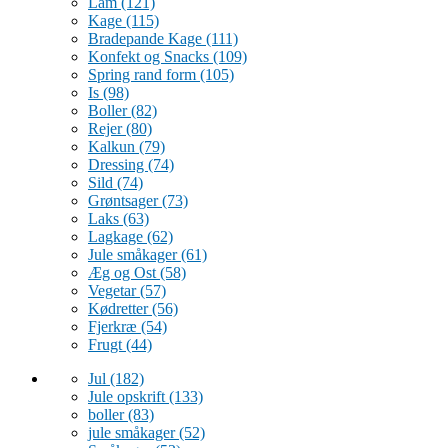
Lam
(121)
Kage
(115)
Bradepande Kage
(111)
Konfekt og Snacks
(109)
Spring rand form
(105)
Is
(98)
Boller
(82)
Rejer
(80)
Kalkun
(79)
Dressing
(74)
Sild
(74)
Grøntsager
(73)
Laks
(63)
Lagkage
(62)
Jule småkager
(61)
Æg og Ost
(58)
Vegetar
(57)
Kødretter
(56)
Fjerkræ
(54)
Frugt
(44)
Jul
(182)
Jule opskrift
(133)
boller
(83)
jule småkager
(52)