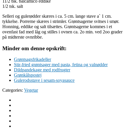
11/2 tsk. balcamico eddike
1/2 tsk. salt
Selleri og gulerødder skæres i ca. 5 cm. lange stave a` 1 cm.
tykkelse. Porrerne skæres i strimler. Grøntsagerne svitses i smør.
Honning, eddike og salt tilsættes. Grøntsagerne kommes i et
ovenfast fad med låg og stilles i ovnen ca. 2o min. ved 2oo grader
på midterste ovnribbe.
Minder om denne opskrift:
Grøntsagsfrikadeller
Stir-fried grøntsager med pasta, fetina og valnødder
Dildpandekage med rodfrugter
Grønkålspostej
Gulerodsstave i sesam-soyasauce
Categories:
Vegetar