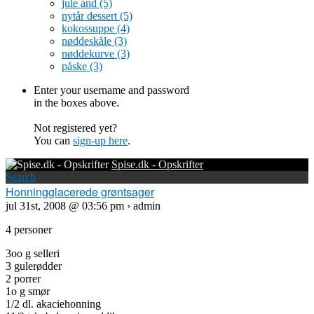
jule and
(5)
nytår dessert
(5)
kokossuppe
(4)
nøddeskåle
(3)
nøddekurve
(3)
påske
(3)
Enter your username and password
in the boxes above.
Not registered yet?
You can
sign-up here
.
Spise.dk - Opskrifter
Search
Honningglacerede grøntsager
jul 31st, 2008 @ 03:56 pm › admin
4 personer
3oo g selleri
3 gulerødder
2 porrer
1o g smør
1/2 dl. akaciehonning