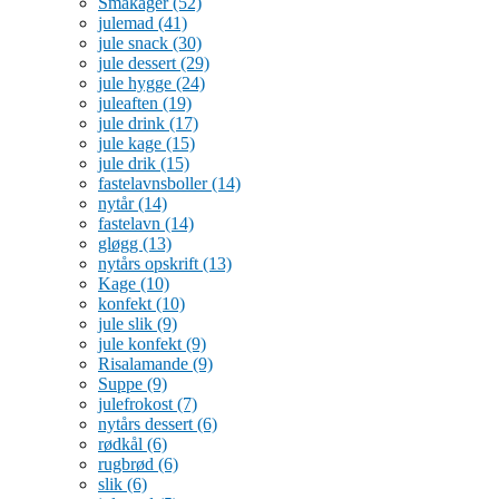
Småkager
(52)
julemad
(41)
jule snack
(30)
jule dessert
(29)
jule hygge
(24)
juleaften
(19)
jule drink
(17)
jule kage
(15)
jule drik
(15)
fastelavnsboller
(14)
nytår
(14)
fastelavn
(14)
gløgg
(13)
nytårs opskrift
(13)
Kage
(10)
konfekt
(10)
jule slik
(9)
jule konfekt
(9)
Risalamande
(9)
Suppe
(9)
julefrokost
(7)
nytårs dessert
(6)
rødkål
(6)
rugbrød
(6)
slik
(6)