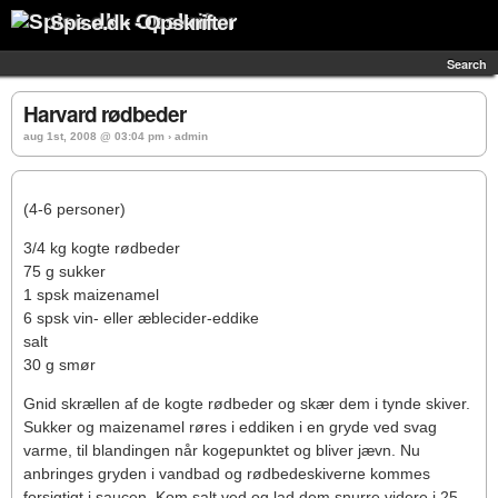
Spise.dk - Opskrifter
Search
Harvard rødbeder
aug 1st, 2008 @ 03:04 pm › admin
(4-6 personer)
3/4 kg kogte rødbeder
75 g sukker
1 spsk maizenamel
6 spsk vin- eller æblecider-eddike
salt
30 g smør
Gnid skrællen af de kogte rødbeder og skær dem i tynde skiver.
Sukker og maizenamel røres i eddiken i en gryde ved svag
varme, til blandingen når kogepunktet og bliver jævn. Nu
anbringes gryden i vandbad og rødbedeskiverne kommes
forsigtigt i saucen. Kom salt ved og lad dem snurre videre i 25-