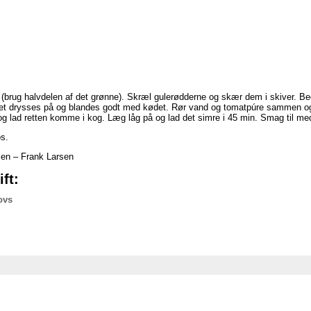
e (brug halvdelen af det grønne). Skræl gulerødderne og skær dem i skiver. 
elet drysses på og blandes godt med kødet. Rør vand og tomatpúre sammen og 
og lad retten komme i kog. Læg låg på og lad det simre i 45 min. Smag til med
s.
en – Frank Larsen
ft:
ovs