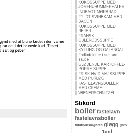
KOKOSSUPPE MED
JOMFRUHUMMERHALER
INDBAGT MØRBRAD
FYLDT SVINEKAM MED
BACON
KOKOSSUPPE MED
REJER
FRANSK
GULERODSSUPPE
Begynd med at brune kødet i den varme
KOKOSSUPPE MED
rør det i det brunede kød. Tilsæt
KYLLING OG GALANGAL
 salt og peber.
Fadkoteletter i sur-sød
sauce
GLØDENDE KARTOFFEL-
PORRE SUPPE
FRISK HVID MAJSSUPPE
MED PURLØG
FASTELAVNSBOLLER
MED CREME
WIENERSCHNITZEL
Stikord
boller
fastelavn
fastelavnsboller
gløgg
grov
fuldkornsrugbrød
Jul