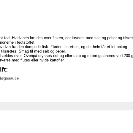
ast fad. Hvidvinen hældes over fisken, der krydres med salt og peber og tilsæt
onerne i fedtstoffet.
dvin fra den dampede fisk. Fløden tilsættes, og det hele får et let opkog.
 tilsættes. Smag til med salt og peber.
 hældes over. Ovenpå drysses ost og eller rasp og retten gratineres ved 200 g
eres med flutes eller hvide kartofler.
ft:
løgssauce