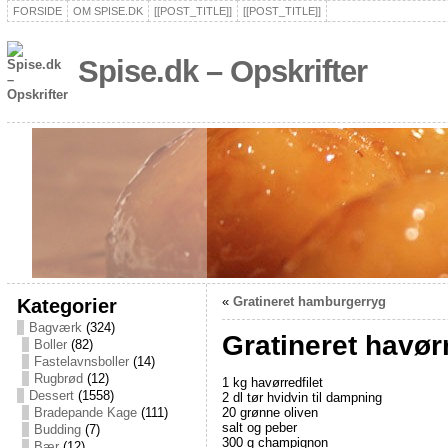
FORSIDE
OM SPISE.DK
[[POST_TITLE]]
[[POST_TITLE]]
Spise.dk – Opskrifter
Kategorier
«
Gratineret hamburgerryg
Bagværk
(324)
Gratineret havør
Boller
(82)
Fastelavnsboller
(14)
Rugbrød
(12)
1 kg havørredfilet
Dessert
(1558)
2 dl tør hvidvin til dampning
20 grønne oliven
Bradepande Kage
(111)
salt og peber
Budding
(7)
300 g champignon
Bær
(12)