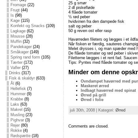
25 g smør
Fromage
(22)
2 dl piskefløde
Frugt
(44)
4 flåede tomater
Is
(98)
½ rød peber
Kage
(115)
hvidvinen fra den dampede fisk
Konfekt og Snacks
(109)
salt og peber
50 g reven ost eller rasp
Lagkage
(62)
Mousse
(28)
Havørreden fileters og lægges i et ildf
Muffin
(32)
Når fisken er færdig, sauteres champign
Pandekager
(24)
Melet drysses i, og man spæder med hvi
Småkager
(149)
De flåede tomater og rød peber i skiver
Spring rand form
(105)
Filetterne lægges i et rent fad. Saucen
Tips: Pyntes med flåede tomater og serv
Tærter
(172)
Vafler
(27)
Minder om denne opskri
Drinks
(317)
Fisk & skaldyr
(633)
Ovndampet havørred med pur
Ål
(6)
Maskeret ørred
Hellefisk
(7)
Indbagt havørred med spinat
Hummer
(9)
Ørred på grill
Krabbe
(8)
Ørred i folie
Laks
(63)
Makrel
(15)
juli 30th, 2008 | Kategori:
Ørred
Musling
(23)
Pighvar
(3)
Rejer
(80)
Comments are closed.
Rokke
(4)
Rødspætte
(18)