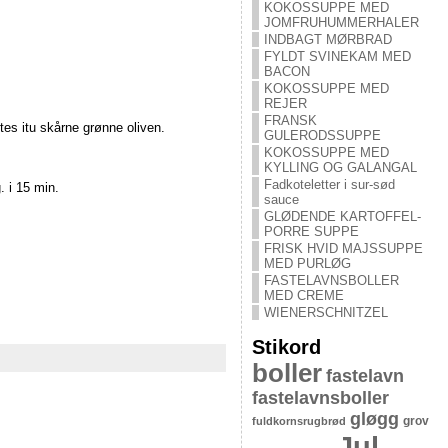
KOKOSSUPPE MED
JOMFRUHUMMERHALER
INDBAGT MØRBRAD
FYLDT SVINEKAM MED
BACON
KOKOSSUPPE MED
REJER
FRANSK
tes itu skårne grønne oliven.
GULERODSSUPPE
KOKOSSUPPE MED
KYLLING OG GALANGAL
Fadkoteletter i sur-sød
. i 15 min.
sauce
GLØDENDE KARTOFFEL-
PORRE SUPPE
FRISK HVID MAJSSUPPE
MED PURLØG
FASTELAVNSBOLLER
MED CREME
WIENERSCHNITZEL
Stikord
boller
fastelavn
fastelavnsboller
gløgg
grov
fuldkornsrugbrød
Jul