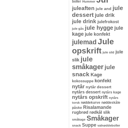
boller
Hummer
jule
juleaften
jule and
dessert
jule drik
jule drink
julefrokost
jule hygge
jule
jule gås
kage
jule konfekt
Jule
julemad
opskrift
jule
jule sild
jule
slik
småkager
jule
snack
Kage
konfekt
kokossuppe
nytår
nytår dessert
nytårs dessert
nytårs kage
nytårs opskrift
nytårs
nøddekurve
nøddeskåle
torsk
Risalamande
påske
rugbrød
rødkål
slik
Småkager
småkage
Suppe
snack
valnøddeboller