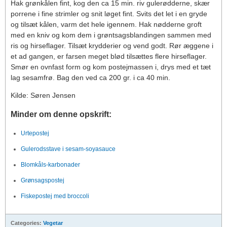
Hak grønkålen fint, kog den ca 15 min. riv gulerødderne, skær
porrene i fine strimler og snit løget fint. Svits det let i en gryde
og tilsæt kålen, varm det hele igennem. Hak nødderne groft
med en kniv og kom dem i grøntsagsblandingen sammen med
ris og hirseflager. Tilsæt krydderier og vend godt. Rør æggene i
et ad gangen, er farsen meget blød tilsættes flere hirseflager.
Smør en ovnfast form og kom postejmassen i, drys med et tæt
lag sesamfrø. Bag den ved ca 200 gr. i ca 40 min.
Kilde: Søren Jensen
Minder om denne opskrift:
Urtepostej
Gulerodsstave i sesam-soyasauce
Blomkåls-karbonader
Grønsagspostej
Fiskepostej med broccoli
Categories:
Vegetar