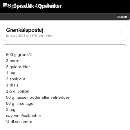
Spise.dk - Opskrifter
Search
Grønkålspostej
jul 31st, 2008 @ 03:52 pm › admin
600 g grønkål
3 porrer
3 gulerødder
1 løg
3 spsk olie
1 dl ris
1½ dl boillon
50 g hasselnødder eller valnødder
50 g hirseflager
3 æg
cayenne/salt/peber
½ dl sesamfrø