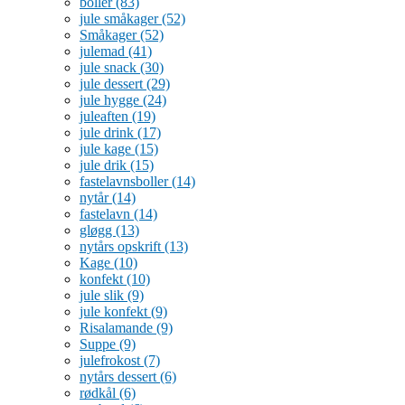
boller
(83)
jule småkager
(52)
Småkager
(52)
julemad
(41)
jule snack
(30)
jule dessert
(29)
jule hygge
(24)
juleaften
(19)
jule drink
(17)
jule kage
(15)
jule drik
(15)
fastelavnsboller
(14)
nytår
(14)
fastelavn
(14)
gløgg
(13)
nytårs opskrift
(13)
Kage
(10)
konfekt
(10)
jule slik
(9)
jule konfekt
(9)
Risalamande
(9)
Suppe
(9)
julefrokost
(7)
nytårs dessert
(6)
rødkål
(6)