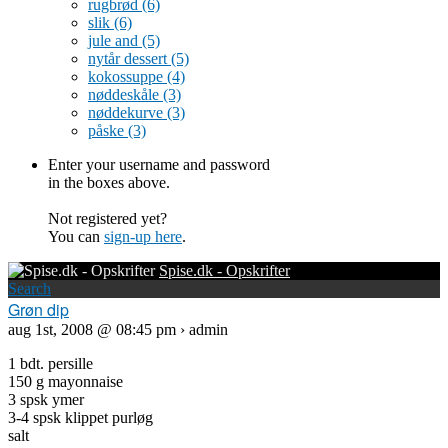
rugbrød
(6)
slik
(6)
jule and
(5)
nytår dessert
(5)
kokossuppe
(4)
nøddeskåle
(3)
nøddekurve
(3)
påske
(3)
Enter your username and password
in the boxes above.
Not registered yet?
You can
sign-up here
.
Spise.dk - Opskrifter
Search
Grøn dip
aug 1st, 2008 @ 08:45 pm › admin
1 bdt. persille
150 g mayonnaise
3 spsk ymer
3-4 spsk klippet purløg
salt