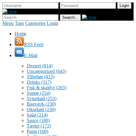
Menu
Tags
Categories
Login
Home
RSS Feed
E-Mail
Dessert
(814)
Uncategorized
(643)
Tilbehør
(413)
Drinks
(317)
Fisk & skaldyr
(265)
Suppe
(254)
Svinekød
(253)
Bagværk
(230)
Oksekød
(230)
Salat
(214)
Sauce
(180)
Tærter
(172)
Pasta
(160)