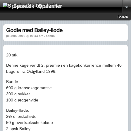
Spise.dk - Opskrifter
Search
Godte med Bailey-fløde
jul 30th, 2008 @ 09:44 am › admin
20 stk.
Denne kage vandt 2. præmie i en kagekonkurrence mellem 40
bagere fra Østjylland 1996.
Bunde:
600 g kransekagemasse
300 g sukker
100 g æggehvide
Bailey-fløde:
2½ dl piskefløde
50 g overtrækschokolade
2 spsk Bailey