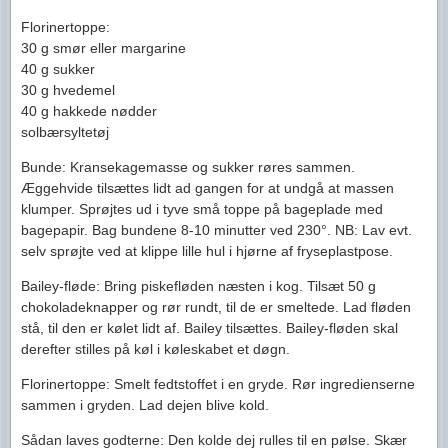
Florinertoppe:
30 g smør eller margarine
40 g sukker
30 g hvedemel
40 g hakkede nødder
solbærsyltetøj
Bunde: Kransekagemasse og sukker røres sammen.
Æggehvide tilsættes lidt ad gangen for at undgå at massen
klumper. Sprøjtes ud i tyve små toppe på bageplade med
bagepapir. Bag bundene 8-10 minutter ved 230°. NB: Lav evt.
selv sprøjte ved at klippe lille hul i hjørne af fryseplastpose.
Bailey-fløde: Bring piskefløden næsten i kog. Tilsæt 50 g
chokoladeknapper og rør rundt, til de er smeltede. Lad fløden
stå, til den er kølet lidt af. Bailey tilsættes. Bailey-fløden skal
derefter stilles på køl i køleskabet et døgn.
Florinertoppe: Smelt fedtstoffet i en gryde. Rør ingredienserne
sammen i gryden. Lad dejen blive kold.
Sådan laves godterne: Den kolde dej rulles til en pølse. Skær