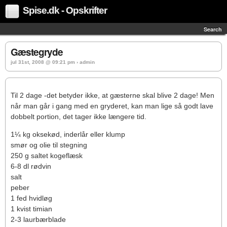
Spise.dk - Opskrifter
Search
Gæstegryde
jul 31st, 2008 @ 09:21 pm › admin
Til 2 dage -det betyder ikke, at gæsterne skal blive 2 dage! Men
når man går i gang med en gryderet, kan man lige så godt lave
dobbelt portion, det tager ikke længere tid.
1¼ kg oksekød, inderlår eller klump
smør og olie til stegning
250 g saltet kogeflæsk
6-8 dl rødvin
salt
peber
1 fed hvidløg
1 kvist timian
2-3 laurbærblade