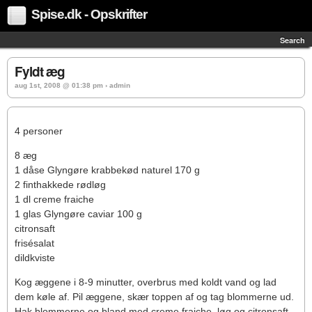
Spise.dk - Opskrifter
Search
Fyldt æg
aug 1st, 2008 @ 01:38 pm › admin
4 personer
8 æg
1 dåse Glyngøre krabbekød naturel 170 g
2 finthakkede rødløg
1 dl creme fraiche
1 glas Glyngøre caviar 100 g
citronsaft
frisésalat
dildkviste
Kog æggene i 8-9 minutter, overbrus med koldt vand og lad
dem køle af. Pil æggene, skær toppen af og tag blommerne ud.
Hak blommerne og bland med creme fraiche, løg og citronsaft.