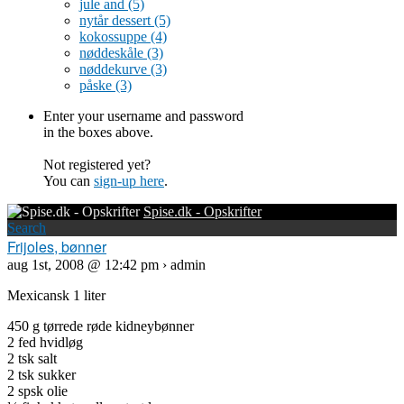
jule and
(5)
nytår dessert
(5)
kokossuppe
(4)
nøddeskåle
(3)
nøddekurve
(3)
påske
(3)
Enter your username and password
in the boxes above.
Not registered yet?
You can
sign-up here
.
Spise.dk - Opskrifter
Search
Frijoles, bønner
aug 1st, 2008 @ 12:42 pm › admin
Mexicansk 1 liter
450 g tørrede røde kidneybønner
2 fed hvidløg
2 tsk salt
2 tsk sukker
2 spsk olie