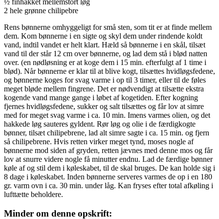
½ finhakket mellemstort løg
2 hele grønne chilipebre
Rens bønnerne omhyggeligt for små sten, som tit er at finde mellem
dem. Kom bønnerne i en sigte og skyl dem under rindende koldt
vand, indtil vandet er helt klart. Hæld så bønnerne i en skål, tilsæt
vand til der står 12 cm over bønnerne, og lad dem stå i blød natten
over. (en nødløsning er at koge dem i 15 min. efterfulgt af 1 time i
blød). Når bønnerne er klar til at blive kogt, tilsættes hvidløgsfedene,
og bønnerne koges for svag varme i op til 3 timer, eller til de føles
meget bløde mellem fingrene. Det er nødvendigt at tilsætte ekstra
kogende vand mange gange i løbet af kogetiden. Efter kogning
fjernes hvidløgsfedene, sukker og salt tilsættes og får lov at simre
med for meget svag varme i ca. 10 min. Imens varmes olien, og det
hakkede løg sauteres gyldent. Rør løg og olie i de færdigkogte
bønner, tilsæt chilipebrene, lad alt simre sagte i ca. 15 min. og fjern
så chilipebrene. Hvis retten virker meget tynd, moses nogle af
bønnerne mod siden af gryden, retten jævnes med denne mos og får
lov at snurre videre nogle få minutter endnu. Lad de færdige bønner
køle af og stil dem i køleskabet, til de skal bruges. De kan holde sig i
8 dage i køleskabet. Inden bønnerne serveres varmes de op i en 180
gr. varm ovn i ca. 30 min. under låg. Kan fryses efter total afkøling i
lufttætte beholdere.
Minder om denne opskrift: