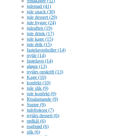
Småkager
(52)
julemad
(41)
jule snack
(30)
jule dessert
(29)
jule hygge
(24)
juleaften
(19)
jule drink
(17)
jule kage
(15)
jule drik
(15)
fastelavnsboller
(14)
nytår
(14)
fastelavn
(14)
gløgg
(13)
nytårs opskrift
(13)
Kage
(10)
konfekt
(10)
jule slik
(9)
jule konfekt
(9)
Risalamande
(9)
Suppe
(9)
julefrokost
(7)
nytårs dessert
(6)
rødkål
(6)
rugbrød
(6)
slik
(6)