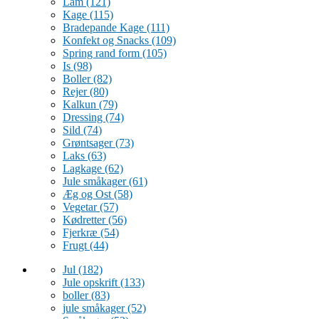
Lam
(121)
Kage
(115)
Bradepande Kage
(111)
Konfekt og Snacks
(109)
Spring rand form
(105)
Is
(98)
Boller
(82)
Rejer
(80)
Kalkun
(79)
Dressing
(74)
Sild
(74)
Grøntsager
(73)
Laks
(63)
Lagkage
(62)
Jule småkager
(61)
Æg og Ost
(58)
Vegetar
(57)
Kødretter
(56)
Fjerkræ
(54)
Frugt
(44)
Jul
(182)
Jule opskrift
(133)
boller
(83)
jule småkager
(52)