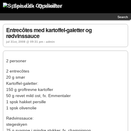
Spise.dk - Opskrifter
Search
Entrecôtes med kartoffel-galetter og
rødvinssauce
jul 31st, 2008 @ 09:31 pm › admin
2 personer
2 entrecôtes
20 g smør
Kartoffel-galetter:
150 g groftrevne kartofler
50 g revet mild ost, fx. Emmentaler
1 spsk hakket persille
1 spsk olivenolie
Rødvinssauce:
stegeskyen
75 g svampe i mindre stykker, fx. champignon