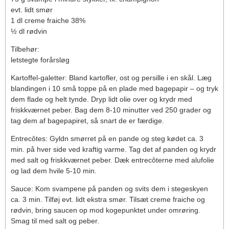
evt. lidt smør
1 dl creme fraiche 38%
½ dl rødvin
Tilbehør:
letstegte forårsløg
Kartoffel-galetter: Bland kartofler, ost og persille i en skål. Læg
blandingen i 10 små toppe på en plade med bagepapir – og tryk
dem flade og helt tynde. Dryp lidt olie over og krydr med
friskkværnet peber. Bag dem 8-10 minutter ved 250 grader og
tag dem af bagepapiret, så snart de er færdige.
Entrecôtes: Gyldn smørret på en pande og steg kødet ca. 3
min. på hver side ved kraftig varme. Tag det af panden og krydr
med salt og friskkværnet peber. Dæk entrecôterne med alufolie
og lad dem hvile 5-10 min.
Sauce: Kom svampene på panden og svits dem i stegeskyen
ca. 3 min. Tilføj evt. lidt ekstra smør. Tilsæt creme fraiche og
rødvin, bring saucen op mod kogepunktet under omrøring.
Smag til med salt og peber.