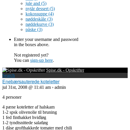
jule and
(5)
nytår dessert
(5)
kokossuppe
(4)
nøddeskåle
(3)
nøddekurve
(3)
påske
(3)
Enter your username and password
in the boxes above.
Not registered yet?
You can
sign-up here
.
Spise.dk - Opskrifter
Search
Enebærsauterede koteletter
jul 31st, 2008 @ 11:41 am › admin
4 personer
4 pæne koteletter af halskam
1-2 spsk olivenolie til bruning
1 fed finthakket hvidløg
1-2 tyndtsnittede salatløg
1 dåse grofthakkede tomater med chili