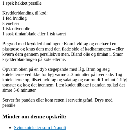
1 spsk hakket persille
Krydderblanding til kød:
1 fed hvidløg
8 enebær
1 tsk olivenolie
1 spsk timianblade eller 1 tsk tørret
Begynd med krydderblandingen: Kom hvidløg og enebær i en
plastpose og knus dem med den flade side af kødhammeren – eller
kværn dem gennem persillekværnen. Bland olie og timian i. Smør
krydderblandingen på koteletterne.
Opvarm olien på en dyb stegepande med låg. Brun og steg
koteletterne ved ikke for høj varme 2-3 minutter på hver side. Tag
koteletterne op, tilsæt hvidløg og salatløg og rør rundt 1 minut. Tilføj
tomater og kog det igennem. Læg kødet tilbage i panden og lad det
simre 5-8 minutter.
Server fra panden eller kom retten i serveringsfad. Drys med
persille.
Minder om denne opskrift:
Svinekoteletter som i Napoli