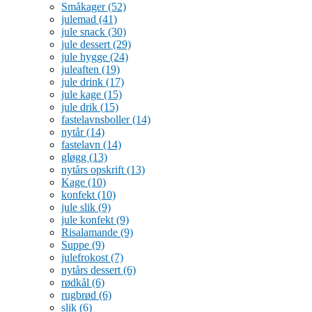
Småkager
(52)
julemad
(41)
jule snack
(30)
jule dessert
(29)
jule hygge
(24)
juleaften
(19)
jule drink
(17)
jule kage
(15)
jule drik
(15)
fastelavnsboller
(14)
nytår
(14)
fastelavn
(14)
gløgg
(13)
nytårs opskrift
(13)
Kage
(10)
konfekt
(10)
jule slik
(9)
jule konfekt
(9)
Risalamande
(9)
Suppe
(9)
julefrokost
(7)
nytårs dessert
(6)
rødkål
(6)
rugbrød
(6)
slik
(6)