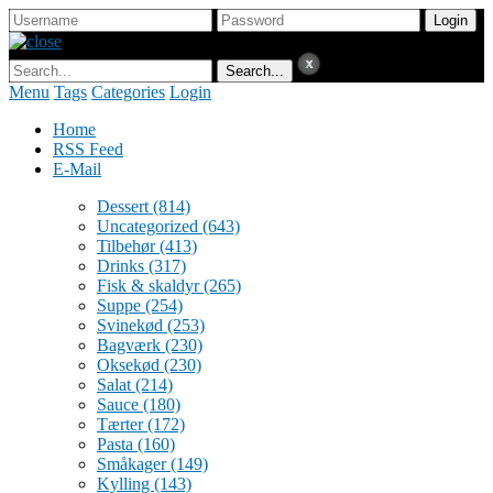
Menu
Tags
Categories
Login
Home
RSS Feed
E-Mail
Dessert
(814)
Uncategorized
(643)
Tilbehør
(413)
Drinks
(317)
Fisk & skaldyr
(265)
Suppe
(254)
Svinekød
(253)
Bagværk
(230)
Oksekød
(230)
Salat
(214)
Sauce
(180)
Tærter
(172)
Pasta
(160)
Småkager
(149)
Kylling
(143)