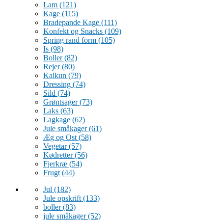
Lam
(121)
Kage
(115)
Bradepande Kage
(111)
Konfekt og Snacks
(109)
Spring rand form
(105)
Is
(98)
Boller
(82)
Rejer
(80)
Kalkun
(79)
Dressing
(74)
Sild
(74)
Grøntsager
(73)
Laks
(63)
Lagkage
(62)
Jule småkager
(61)
Æg og Ost
(58)
Vegetar
(57)
Kødretter
(56)
Fjerkræ
(54)
Frugt
(44)
Jul
(182)
Jule opskrift
(133)
boller
(83)
jule småkager
(52)