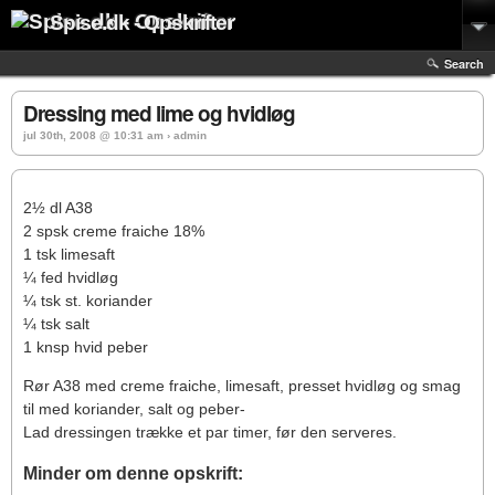
Spise.dk - Opskrifter
Search
Dressing med lime og hvidløg
jul 30th, 2008 @ 10:31 am › admin
2½ dl A38
2 spsk creme fraiche 18%
1 tsk limesaft
¼ fed hvidløg
¼ tsk st. koriander
¼ tsk salt
1 knsp hvid peber
Rør A38 med creme fraiche, limesaft, presset hvidløg og smag
til med koriander, salt og peber-
Lad dressingen trække et par timer, før den serveres.
Minder om denne opskrift: