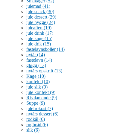
Småkager
(52)
julemad
(41)
jule snack
(30)
jule dessert
(29)
jule hygge
(24)
juleaften
(19)
jule drink
(17)
jule kage
(15)
jule drik
(15)
fastelavnsboller
(14)
nytår
(14)
fastelavn
(14)
gløgg
(13)
nytårs opskrift
(13)
Kage
(10)
konfekt
(10)
jule slik
(9)
jule konfekt
(9)
Risalamande
(9)
Suppe
(9)
julefrokost
(7)
nytårs dessert
(6)
rødkål
(6)
rugbrød
(6)
slik
(6)