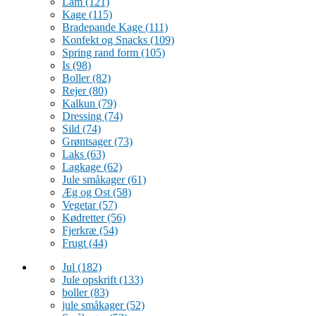
Lam
(121)
Kage
(115)
Bradepande Kage
(111)
Konfekt og Snacks
(109)
Spring rand form
(105)
Is
(98)
Boller
(82)
Rejer
(80)
Kalkun
(79)
Dressing
(74)
Sild
(74)
Grøntsager
(73)
Laks
(63)
Lagkage
(62)
Jule småkager
(61)
Æg og Ost
(58)
Vegetar
(57)
Kødretter
(56)
Fjerkræ
(54)
Frugt
(44)
Jul
(182)
Jule opskrift
(133)
boller
(83)
jule småkager
(52)