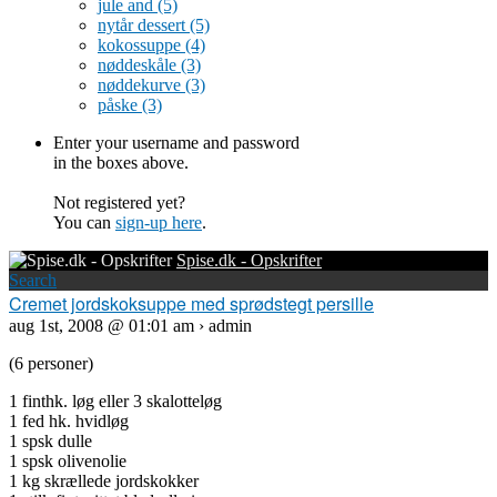
jule and
(5)
nytår dessert
(5)
kokossuppe
(4)
nøddeskåle
(3)
nøddekurve
(3)
påske
(3)
Enter your username and password
in the boxes above.
Not registered yet?
You can
sign-up here
.
Spise.dk - Opskrifter
Search
Cremet jordskoksuppe med sprødstegt persille
aug 1st, 2008 @ 01:01 am › admin
(6 personer)
1 finthk. løg eller 3 skalotteløg
1 fed hk. hvidløg
1 spsk dulle
1 spsk olivenolie
1 kg skrællede jordskokker