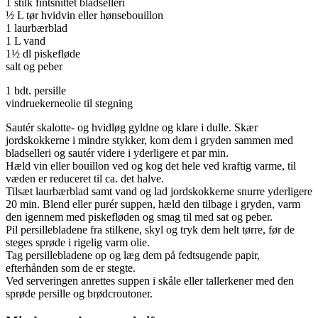
1 stilk fintsnittet bladselleri
½ L tør hvidvin eller hønsebouillon
1 laurbærblad
1 L vand
1½ dl piskefløde
salt og peber
1 bdt. persille
vindruekerneolie til stegning
Sautér skalotte- og hvidløg gyldne og klare i dulle. Skær
jordskokkerne i mindre stykker, kom dem i gryden sammen med
bladselleri og sautér videre i yderligere et par min.
Hæld vin eller bouillon ved og kog det hele ved kraftig varme, til
væden er reduceret til ca. det halve.
Tilsæt laurbærblad samt vand og lad jordskokkerne snurre yderligere
20 min. Blend eller purér suppen, hæld den tilbage i gryden, varm
den igennem med piskefløden og smag til med sat og peber.
Pil persillebladene fra stilkene, skyl og tryk dem helt tørre, før de
steges sprøde i rigelig varm olie.
Tag persillebladene op og læg dem på fedtsugende papir,
efterhånden som de er stegte.
Ved serveringen anrettes suppen i skåle eller tallerkener med den
sprøde persille og brødcroutoner.