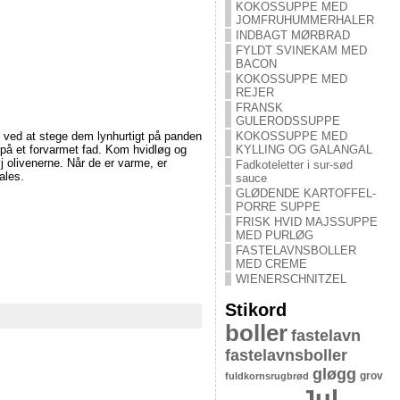
KOKOSSUPPE MED
JOMFRUHUMMERHALER
INDBAGT MØRBRAD
FYLDT SVINEKAM MED
BACON
KOKOSSUPPE MED
REJER
FRANSK
GULERODSSUPPE
KOKOSSUPPE MED
e ved at stege dem lynhurtigt på panden
KYLLING OG GALANGAL
e på et forvarmet fad. Kom hvidløg og
j olivenerne. Når de er varme, er
Fadkoteletter i sur-sød
ales.
sauce
GLØDENDE KARTOFFEL-
PORRE SUPPE
FRISK HVID MAJSSUPPE
MED PURLØG
FASTELAVNSBOLLER
MED CREME
WIENERSCHNITZEL
Stikord
boller
fastelavn
fastelavnsboller
gløgg
grov
fuldkornsrugbrød
Jul