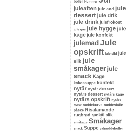
boller
Hummer
jule
juleaften
jule and
dessert
jule drik
jule drink
julefrokost
jule hygge
jule
jule gås
kage
jule konfekt
Jule
julemad
opskrift
jule
jule sild
jule
slik
småkager
jule
snack
Kage
konfekt
kokossuppe
nytår
nytår dessert
nytårs dessert
nytårs kage
nytårs opskrift
nytårs
nøddekurve
nøddeskåle
torsk
Risalamande
påske
rugbrød
rødkål
slik
Småkager
småkage
Suppe
snack
valnøddeboller