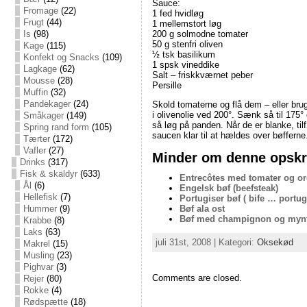
Sauce:
Fromage
(22)
1 fed hvidløg
Frugt
(44)
1 mellemstort løg
Is
(98)
200 g solmodne tomater
50 g stenfri oliven
Kage
(115)
½ tsk basilikum
Konfekt og Snacks
(109)
1 spsk vineddike
Lagkage
(62)
Salt – friskkværnet peber
Mousse
(28)
Persille
Muffin
(32)
Pandekager
(24)
Skold tomaterne og flå dem – eller bru
i olivenolie ved 200°. Sænk så til 175°
Småkager
(149)
så løg på panden. Når de er blanke, til
Spring rand form
(105)
saucen klar til at hældes over bøfferne
Tærter
(172)
Vafler
(27)
Minder om denne opskri
Drinks
(317)
Fisk & skaldyr
(633)
Entrecôtes med tomater og o
Ål
(6)
Engelsk bøf (beefsteak)
Hellefisk
(7)
Portugiser bøf ( bife … portug
Bøf ala ost
Hummer
(9)
Bøf med champignon og mynte
Krabbe
(8)
Laks
(63)
juli 31st, 2008 | Kategori:
Oksekød
Makrel
(15)
Musling
(23)
Pighvar
(3)
Comments are closed.
Rejer
(80)
Rokke
(4)
Rødspætte
(18)