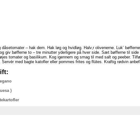
g dåsetomater – hak dem. Hak løg og hvidløg. Halv‚r olivenerne. Luk’ bøffern
 og giv bøfferne to – tre minutter yderligere på hver side. Sæt bøfferne til sid
føjes tomater og basilikum. Kog igennem og smag til med salt og peeber. Tilfø
. Servér med bagte katofler eller pommes frites og flütes. Kraftig rødvin anbef
ft:
regano
uesa )
kartofler