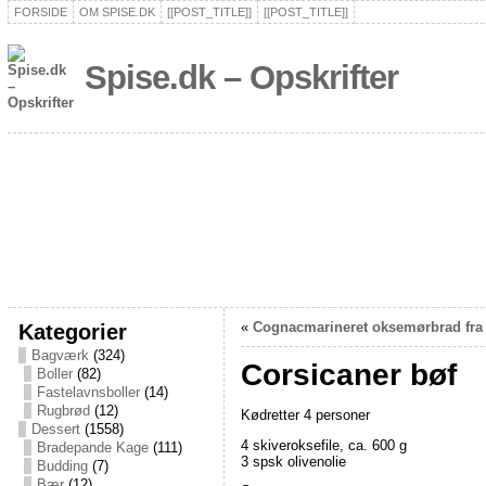
FORSIDE
OM SPISE.DK
[[POST_TITLE]]
[[POST_TITLE]]
Spise.dk – Opskrifter
Kategorier
«
Cognacmarineret oksemørbrad fra
Bagværk
(324)
Corsicaner bøf
Boller
(82)
Fastelavnsboller
(14)
Rugbrød
(12)
Kødretter 4 personer
Dessert
(1558)
4 skiveroksefile, ca. 600 g
Bradepande Kage
(111)
3 spsk olivenolie
Budding
(7)
Bær
(12)