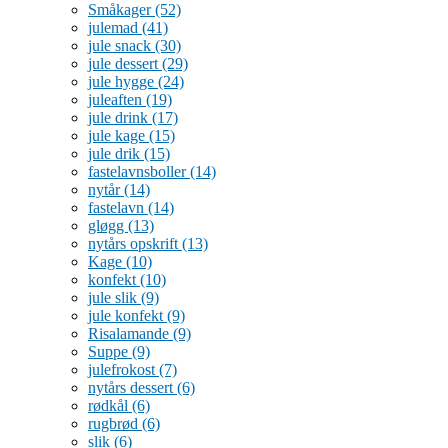
Småkager
(52)
julemad
(41)
jule snack
(30)
jule dessert
(29)
jule hygge
(24)
juleaften
(19)
jule drink
(17)
jule kage
(15)
jule drik
(15)
fastelavnsboller
(14)
nytår
(14)
fastelavn
(14)
gløgg
(13)
nytårs opskrift
(13)
Kage
(10)
konfekt
(10)
jule slik
(9)
jule konfekt
(9)
Risalamande
(9)
Suppe
(9)
julefrokost
(7)
nytårs dessert
(6)
rødkål
(6)
rugbrød
(6)
slik
(6)