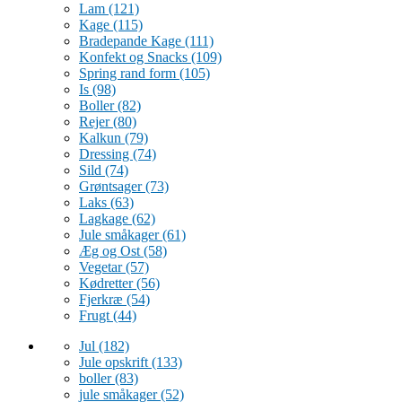
Lam
(121)
Kage
(115)
Bradepande Kage
(111)
Konfekt og Snacks
(109)
Spring rand form
(105)
Is
(98)
Boller
(82)
Rejer
(80)
Kalkun
(79)
Dressing
(74)
Sild
(74)
Grøntsager
(73)
Laks
(63)
Lagkage
(62)
Jule småkager
(61)
Æg og Ost
(58)
Vegetar
(57)
Kødretter
(56)
Fjerkræ
(54)
Frugt
(44)
Jul
(182)
Jule opskrift
(133)
boller
(83)
jule småkager
(52)