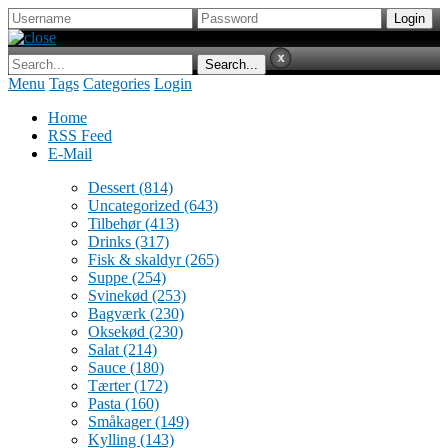
Menu
Tags
Categories
Login
Home
RSS Feed
E-Mail
Dessert
(814)
Uncategorized
(643)
Tilbehør
(413)
Drinks
(317)
Fisk & skaldyr
(265)
Suppe
(254)
Svinekød
(253)
Bagværk
(230)
Oksekød
(230)
Salat
(214)
Sauce
(180)
Tærter
(172)
Pasta
(160)
Småkager
(149)
Kylling
(143)