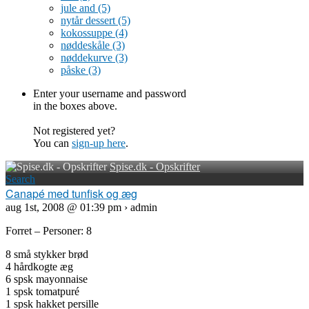
jule and
(5)
nytår dessert
(5)
kokossuppe
(4)
nøddeskåle
(3)
nøddekurve
(3)
påske
(3)
Enter your username and password
in the boxes above.
Not registered yet?
You can
sign-up here
.
Spise.dk - Opskrifter
Search
Canapé med tunfisk og æg
aug 1st, 2008 @ 01:39 pm › admin
Forret – Personer: 8
8 små stykker brød
4 hårdkogte æg
6 spsk mayonnaise
1 spsk tomatpuré
1 spsk hakket persille