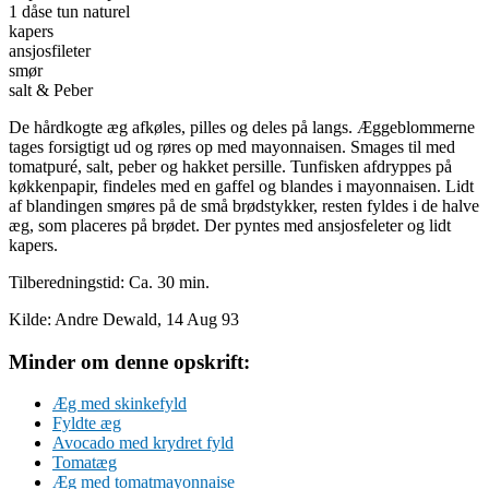
1 dåse tun naturel
kapers
ansjosfileter
smør
salt & Peber
De hårdkogte æg afkøles, pilles og deles på langs. Æggeblommerne
tages forsigtigt ud og røres op med mayonnaisen. Smages til med
tomatpuré, salt, peber og hakket persille. Tunfisken afdryppes på
køkkenpapir, findeles med en gaffel og blandes i mayonnaisen. Lidt
af blandingen smøres på de små brødstykker, resten fyldes i de halve
æg, som placeres på brødet. Der pyntes med ansjosfeleter og lidt
kapers.
Tilberedningstid: Ca. 30 min.
Kilde: Andre Dewald, 14 Aug 93
Minder om denne opskrift:
Æg med skinkefyld
Fyldte æg
Avocado med krydret fyld
Tomatæg
Æg med tomatmayonnaise