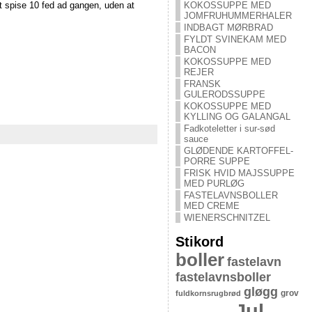
 spise 10 fed ad gangen, uden at
KOKOSSUPPE MED
JOMFRUHUMMERHALER
INDBAGT MØRBRAD
FYLDT SVINEKAM MED
BACON
KOKOSSUPPE MED
REJER
FRANSK
GULERODSSUPPE
KOKOSSUPPE MED
KYLLING OG GALANGAL
Fadkoteletter i sur-sød
sauce
GLØDENDE KARTOFFEL-
PORRE SUPPE
FRISK HVID MAJSSUPPE
MED PURLØG
FASTELAVNSBOLLER
MED CREME
WIENERSCHNITZEL
Stikord
boller
fastelavn
fastelavnsboller
gløgg
grov
fuldkornsrugbrød
Jul