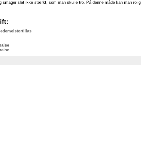
 smager slet ikke stærkt, som man skulle tro. På denne måde kan man roligt
ft:
vedemelstortillas
naise
naise