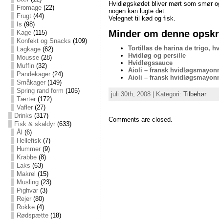
Hvidløgskødet bliver mørt som smør og
Fromage
(22)
nogen kan lugte det.
Frugt
(44)
Velegnet til kød og fisk.
Is
(98)
Minder om denne opskri
Kage
(115)
Konfekt og Snacks
(109)
Tortillas de harina de trigo, h
Lagkage
(62)
Hvidløg og persille
Mousse
(28)
Hvidløgssauce
Muffin
(32)
Aioli – fransk hvidløgsmayon
Pandekager
(24)
Aioli – fransk hvidløgsmayon
Småkager
(149)
Spring rand form
(105)
juli 30th, 2008 | Kategori:
Tilbehør
Tærter
(172)
Vafler
(27)
Drinks
(317)
Comments are closed.
Fisk & skaldyr
(633)
Ål
(6)
Hellefisk
(7)
Hummer
(9)
Krabbe
(8)
Laks
(63)
Makrel
(15)
Musling
(23)
Pighvar
(3)
Rejer
(80)
Rokke
(4)
Rødspætte
(18)