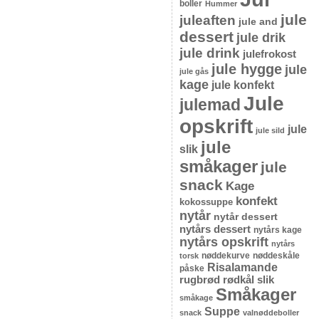
boller
Hummer
jule
juleaften
jule and
dessert
jule drik
jule drink
julefrokost
jule hygge
jule
jule gås
kage
jule konfekt
Jule
julemad
opskrift
jule
jule sild
jule
slik
småkager
jule
snack
Kage
konfekt
kokossuppe
nytår
nytår dessert
nytårs dessert
nytårs kage
nytårs opskrift
nytårs
nøddekurve
nøddeskåle
torsk
Risalamande
påske
rugbrød
rødkål
slik
Småkager
småkage
Suppe
snack
valnøddeboller