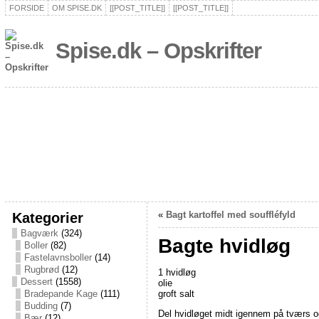
FORSIDE
OM SPISE.DK
[[POST_TITLE]]
[[POST_TITLE]]
Spise.dk – Opskrifter
Kategorier
«
Bagt kartoffel med souffléfyld
Bagværk
(324)
Bagte hvidløg
Boller
(82)
Fastelavnsboller
(14)
Rugbrød
(12)
1 hvidløg
Dessert
(1558)
olie
groft salt
Bradepande Kage
(111)
Budding
(7)
Del hvidløget midt igennem på tværs og
Bær
(12)