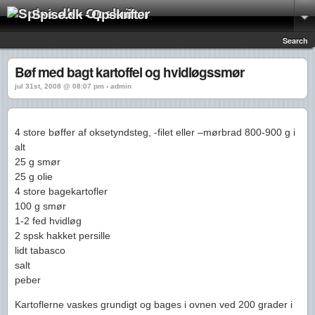
Spise.dk - Opskrifter
Search
Bøf med bagt kartoffel og hvidløgssmør
jul 31st, 2008 @ 08:07 pm › admin
4 store bøffer af oksetyndsteg, -filet eller –mørbrad 800-900 g i
alt
25 g smør
25 g olie
4 store bagekartofler
100 g smør
1-2 fed hvidløg
2 spsk hakket persille
lidt tabasco
salt
peber
Kartoflerne vaskes grundigt og bages i ovnen ved 200 grader i