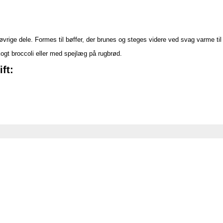
rige dele. Formes til bøffer, der brunes og steges videre ved svag varme ti
ogt broccoli eller med spejlæg på rugbrød.
ft: