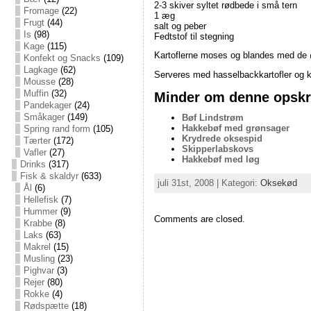
2-3 skiver syltet rødbede i små tern
Fromage
(22)
1 æg
Frugt
(44)
salt og peber
Is
(98)
Fedtstof til stegning
Kage
(115)
Kartoflerne moses og blandes med de øv
Konfekt og Snacks
(109)
Lagkage
(62)
Serveres med hasselbackkartofler og k
Mousse
(28)
Muffin
(32)
Minder om denne opskri
Pandekager
(24)
Småkager
(149)
Bøf Lindstrøm
Hakkebøf med grønsager
Spring rand form
(105)
Krydrede oksespid
Tærter
(172)
Skipperlabskovs
Vafler
(27)
Hakkebøf med løg
Drinks
(317)
Fisk & skaldyr
(633)
juli 31st, 2008 | Kategori:
Oksekød
Ål
(6)
Hellefisk
(7)
Hummer
(9)
Comments are closed.
Krabbe
(8)
Laks
(63)
Makrel
(15)
Musling
(23)
Pighvar
(3)
Rejer
(80)
Rokke
(4)
Rødspætte
(18)