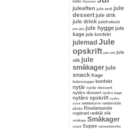
boller
Hummer
jule
juleaften
jule and
dessert
jule drik
jule drink
julefrokost
jule hygge
jule
jule gås
kage
jule konfekt
Jule
julemad
opskrift
jule
jule sild
jule
slik
småkager
jule
snack
Kage
konfekt
kokossuppe
nytår
nytår dessert
nytårs dessert
nytårs kage
nytårs opskrift
nytårs
nøddekurve
nøddeskåle
torsk
Risalamande
påske
rugbrød
rødkål
slik
Småkager
småkage
Suppe
snack
valnøddeboller