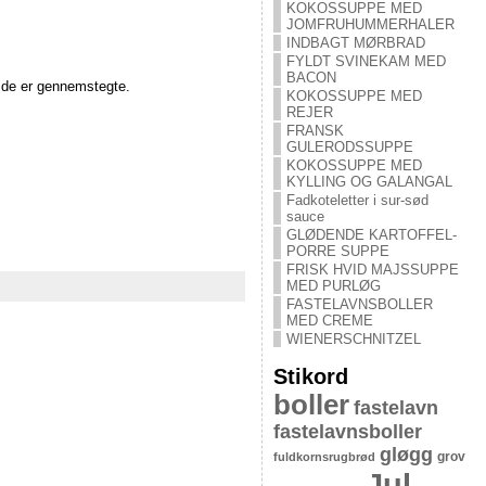
KOKOSSUPPE MED
JOMFRUHUMMERHALER
INDBAGT MØRBRAD
FYLDT SVINEKAM MED
BACON
l de er gennemstegte.
KOKOSSUPPE MED
REJER
FRANSK
GULERODSSUPPE
KOKOSSUPPE MED
KYLLING OG GALANGAL
Fadkoteletter i sur-sød
sauce
GLØDENDE KARTOFFEL-
PORRE SUPPE
FRISK HVID MAJSSUPPE
MED PURLØG
FASTELAVNSBOLLER
MED CREME
WIENERSCHNITZEL
Stikord
boller
fastelavn
fastelavnsboller
gløgg
grov
fuldkornsrugbrød
Jul