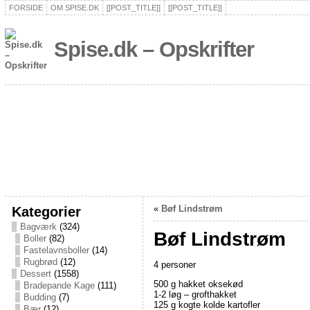
FORSIDE
OM SPISE.DK
[[POST_TITLE]]
[[POST_TITLE]]
Spise.dk – Opskrifter
Kategorier
«
Bøf Lindstrøm
Bagværk
(324)
Bøf Lindstrøm
Boller
(82)
Fastelavnsboller
(14)
Rugbrød
(12)
4 personer
Dessert
(1558)
500 g hakket oksekød
Bradepande Kage
(111)
1-2 løg – grofthakket
Budding
(7)
125 g kogte kolde kartofler
Bær
(12)