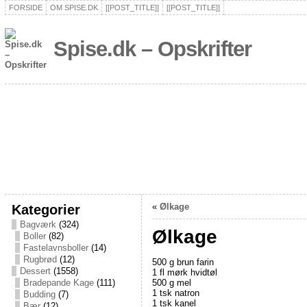
FORSIDE
OM SPISE.DK
[[POST_TITLE]]
[[POST_TITLE]]
Spise.dk – Opskrifter
Kategorier
«
Ølkage
Bagværk
(324)
Ølkage
Boller
(82)
Fastelavnsboller
(14)
Rugbrød
(12)
500 g brun farin
Dessert
(1558)
1 fl mørk hvidtøl
500 g mel
Bradepande Kage
(111)
1 tsk natron
Budding
(7)
1 tsk kanel
Bær
(12)