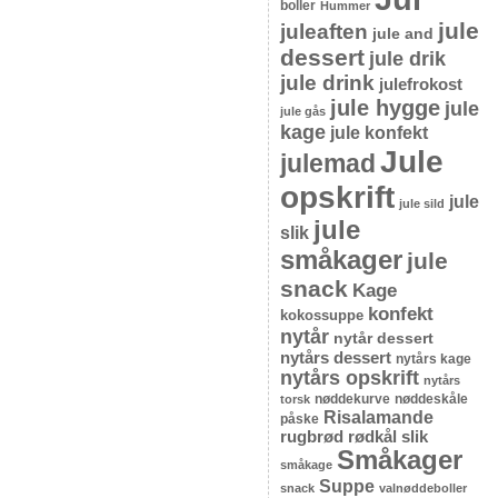
boller
Hummer
jule
juleaften
jule and
dessert
jule drik
jule drink
julefrokost
jule hygge
jule
jule gås
kage
jule konfekt
Jule
julemad
opskrift
jule
jule sild
jule
slik
småkager
jule
snack
Kage
konfekt
kokossuppe
nytår
nytår dessert
nytårs dessert
nytårs kage
nytårs opskrift
nytårs
nøddekurve
nøddeskåle
torsk
Risalamande
påske
rugbrød
rødkål
slik
Småkager
småkage
Suppe
snack
valnøddeboller