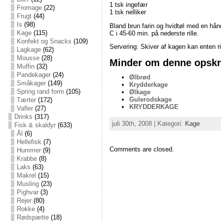
1 tsk ingefær
Fromage
(22)
1 tsk nelliker
Frugt
(44)
Is
(98)
Bland brun farin og hvidtøl med en hån
Kage
(115)
C i 45-60 min. på nederste rille.
Konfekt og Snacks
(109)
Servering: Skiver af kagen kan enten r
Lagkage
(62)
Mousse
(28)
Minder om denne opskri
Muffin
(32)
Pandekager
(24)
Ølbrød
Småkager
(149)
Krydderkage
Spring rand form
(105)
Ølkage
Gulerodskage
Tærter
(172)
KRYDDERKAGE
Vafler
(27)
Drinks
(317)
juli 30th, 2008 | Kategori:
Kage
Fisk & skaldyr
(633)
Ål
(6)
Hellefisk
(7)
Comments are closed.
Hummer
(9)
Krabbe
(8)
Laks
(63)
Makrel
(15)
Musling
(23)
Pighvar
(3)
Rejer
(80)
Rokke
(4)
Rødspætte
(18)