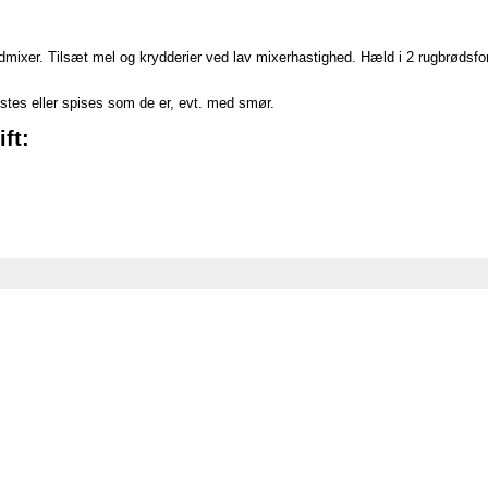
dmixer. Tilsæt mel og krydderier ved lav mixerhastighed. Hæld i 2 rugbrødsf
istes eller spises som de er, evt. med smør.
ft: