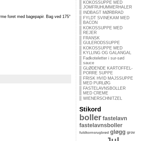
KOKOSSUPPE MED
JOMFRUHUMMERHALER
INDBAGT MØRBRAD
orme foret med bagepapir. Bag ved 175°
FYLDT SVINEKAM MED
BACON
KOKOSSUPPE MED
REJER
FRANSK
GULERODSSUPPE
KOKOSSUPPE MED
KYLLING OG GALANGAL
Fadkoteletter i sur-sød
sauce
GLØDENDE KARTOFFEL-
PORRE SUPPE
FRISK HVID MAJSSUPPE
MED PURLØG
FASTELAVNSBOLLER
MED CREME
WIENERSCHNITZEL
Stikord
boller
fastelavn
fastelavnsboller
gløgg
grov
fuldkornsrugbrød
Jul